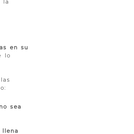
 la
das en su
e lo
las
o:
 no sea
 llena