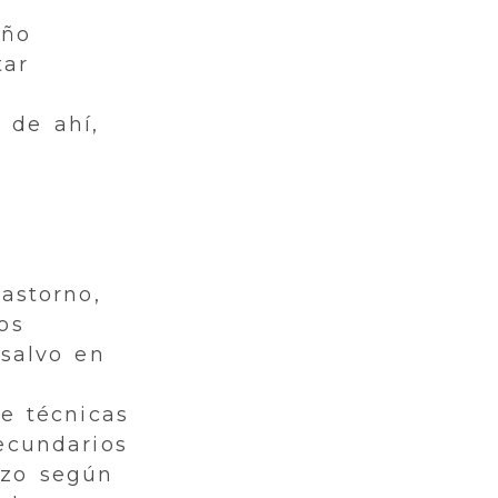
iño
tar
 de ahí,
astorno,
os
 salvo en
e técnicas
ecundarios
azo según