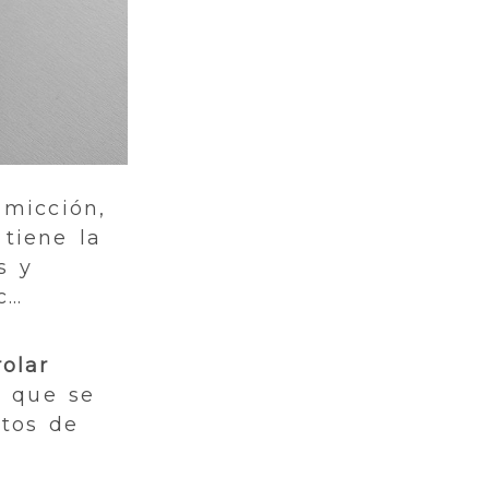
 micción,
 tiene la
s y
c…
olar
n que se
tos de