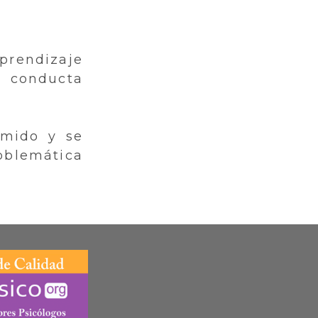
prendizaje
 conducta
rmido y se
oblemática