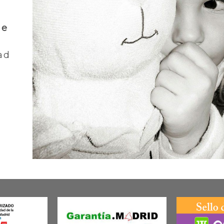
de
ad