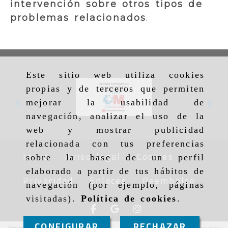
intervención sobre otros tipos de
problemas relacionados
.
Este sitio web utiliza cookies
propias y de terceros que permiten
mejorar la usabilidad de
Anterior
Si
navegación, analizar el uso de la
web y mostrar publicidad
relacionada con tus preferencias
Inicio
Aviso legal
Cookies
sobre la base de un perfil
elaborado a partir de tus hábitos de
Privacidad
Enlaces
Reembolso
navegación (por ejemplo, páginas
visitadas).
Política de cookies
.
CONFIGURAR
RECHAZAR